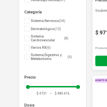
Venta Bajo Receta
(
87
)
Platsu
Depiladoras
Fragancias de Bebés y Niños
Estimuladores Sexuales
Coloraci
Segurida
Balanza
Accesori
Ver todos los productos
Ver tod
Almohadi
Deco Ho
Soubei
Categoría
Ver tod
Ver tod
Sistema Nervioso
(
54
)
Dermatológico
(
13
)
$
97
Sistema
(
8
)
Cardiovascular
Varios RX
(
6
)
Producto
Sistema Digestivo y
(
6
)
Metabolismo
ADMITE R
$ 4731
–
$ 480.416
Dosis