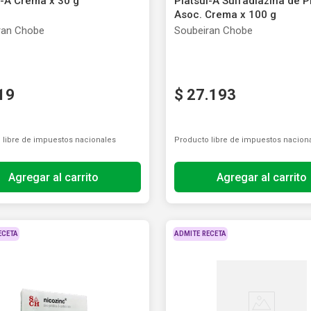
l-A Crema x 30 g
Platsul-A Sulfadiazina de P
ón y Oxidantes
d del Bebé
s
os del Hogar
Rollos De Cocina y Servilletas
Asoc. Crema x 100 g
os los productos
llas Térmicas
gar
Descartables
ran Chobe
Soubeiran Chobe
os los productos
os los productos
19
$
27
.
193
 libre de impuestos nacionales
Producto libre de impuestos nacion
Agregar al carrito
Agregar al carrito
ECETA
ADMITE RECETA