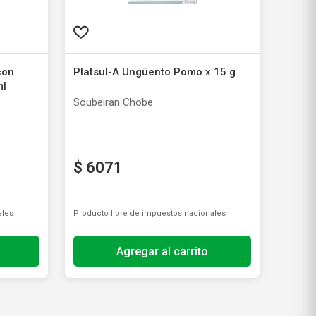
con
Platsul-A Ungüento Pomo x 15 g
ml
Soubeiran Chobe
$
6071
ales
Producto libre de impuestos nacionales
Agregar al carrito