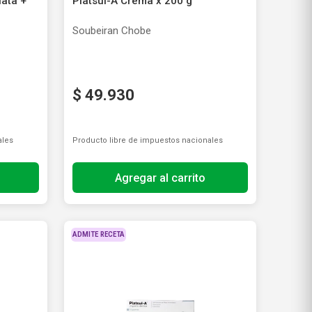
lata +
Platsul-A Crema x 200 g
Soubeiran Chobe
$
49
.
930
ales
Producto libre de impuestos nacionales
Agregar al carrito
ADMITE RECETA