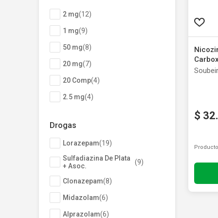
2 mg
(
12
)
1 mg
(
9
)
50 mg
(
8
)
Nicozin
Carbox
20 mg
(
7
)
Soubei
20 Comp
(
4
)
2.5 mg
(
4
)
50 Comp
(
3
)
$
32
Drogas
15 mg
(
3
)
Lorazepam
(
19
)
10 mg
(
3
)
Producto
Sulfadiazina De Plata
(
9
)
0.50 mg
(
3
)
+ Asoc.
Mostrar 25 más
Clonazepam
(
8
)
Midazolam
(
6
)
Alprazolam
(
6
)