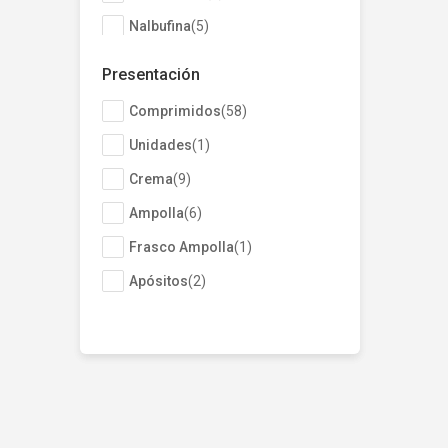
Nalbufina
(
5
)
Fluoxetina
(
5
)
Presentación
Tramadol
(
4
)
Comprimidos
(
58
)
Bismuto,Hidróxido +
(
4
)
Pectina
Unidades
(
1
)
Zinc-Piridin-
(
3
)
Crema
(
9
)
3Carboxilato
Ampolla
(
6
)
Mostrar 9 más
Frasco Ampolla
(
1
)
Apósitos
(
2
)
Grageas
(
1
)
Ungüento
(
1
)
Gotas
(
1
)
Aerosol
(
2
)