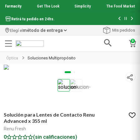
Farmacity
Get The Look
Simplicity
The Food Market
Hasta 6 cuo
Retirá tu pedido en 24hs.
método de entrega
Mis pedidos
Elegí el
0
Términos más buscados
Termina pronto
0
0
:
2
2
:
3
5
1
.
aquafusion
Farma Sale
Días
Horas
Minutos
2
.
garnier toque seco crema facial
3
.
mela b3
Óptica
Soluciones Multipropósito
4
.
mineral 89
5
.
get the look
6
.
anti acne
7
.
loreal paris
8
.
serum elvive
9
.
protector solar
10
.
nyx
Solución para Lentes de Contacto Renu