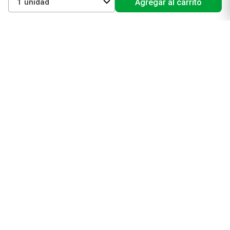
1
Agregar al carrito
Cuidado facial
Cuidado corporal
Protectores solares
Cuidado del pelo
Mejores Marcas de Farmacity
Get The Look
La Roche Posay
Vichy
Eucerin
Isdin
Productos de Salud y Farmacia
Comprá medicamentos
Servicios de salud
Productos de farmacia
Cuidado oral
Suplementos dietarios y deportivos