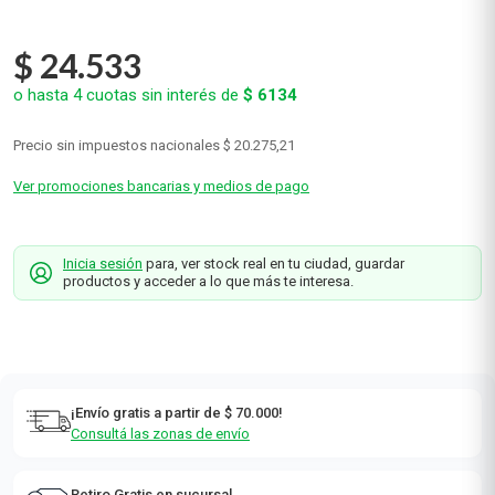
Advanced x 355 ml
Renu Fresh
0
(sin calificaciones)
$
24
.
533
o hasta
4
cuotas sin interés de
$
6134
Precio sin impuestos nacionales
$ 20.275,21
Ver promociones bancarias y medios de pago
Inicia sesión
para, ver stock real en tu ciudad, guardar
productos y acceder a lo que más te interesa.
¡Envío gratis a partir de $ 70.000!