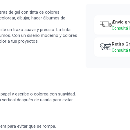
Set
Simplicity
ceras de gel con tinta de colores
Lapiceras
 colorear, dibujar, hacer álbumes de
¡Envío gr
Gel Neón x 
Consultá 
ite un trazo suave y preciso. La tinta
un
 grumos. Con un diseño moderno y colores
olor a tus proyectos.
Simplicity
Retiro G
Consultá 
 papel y escribe o colorea con suavidad.
 vertical después de usarla para evitar
cera para evitar que se rompa.