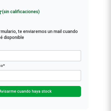
Rollos De Cocina y Servilletas
Descartables
(sin calificaciones)
Avisarme cuando haya stock