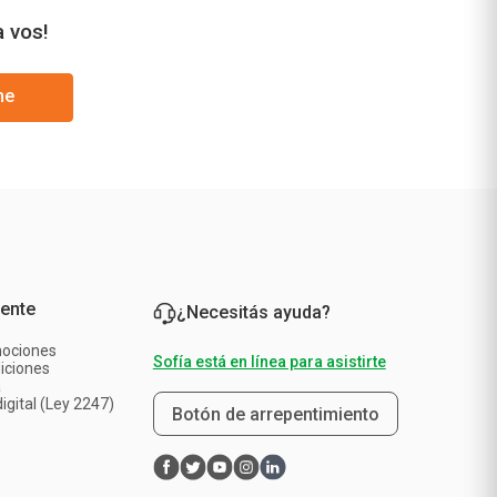
a vos!
me
iente
¿Necesitás ayuda?
mociones
Sofía está en línea para asistirte
iciones
a
igital (Ley 2247)
Botón de arrepentimiento