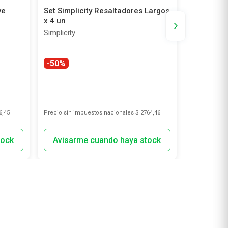
ve
Set Simplicity Resaltadores Largos
Set Simpli
x 4 un
Sakura Ca
Simplicity
Simplicity
-50%
6,45
Precio sin impuestos nacionales
$ 2764,46
Precio sin i