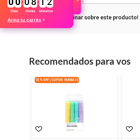
0
0
:
0
8
:
1
2
Días
Horas
Minutos
Arma tu carrito
Recomendados para vos
10 % OFF | CUPON: FARMA10