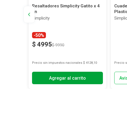
esivas
Resaltadores Simplicity Gatito x 4
Cuader
un
Plasti
Simplicity
Simplic
-50%
$
4995
$
9990
s
$ 5528,93
Precio sin impuestos nacionales
$ 4128,10
Precio 
Agregar al carrito