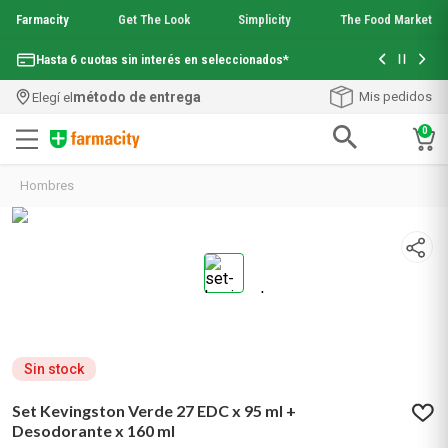
Farmacity
Get The Look
Simplicity
The Food Market
Con tu com
Hasta 6 cuotas sin interés en seleccionados*
¡Envío grati
método de entrega
Mis pedidos
Elegí el
0
Términos más buscados
Hombres
1
.
aquafusion
2
.
garnier toque seco crema facial
3
.
mineral 89
4
.
mela b3
5
.
anti acne
6
.
loreal paris
7
.
protector solar
8
.
get the look
Sin stock
9
.
nyx
Set Kevingston Verde 27 EDC x 95 ml +
10
.
serum elvive
Desodorante x 160 ml