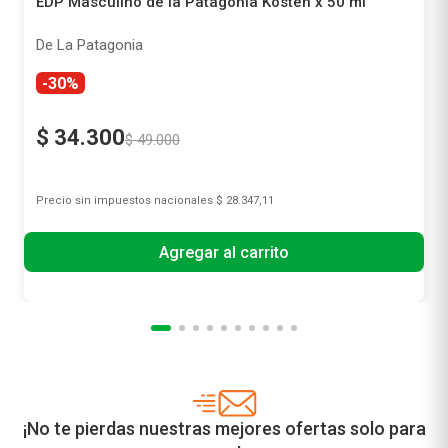
EDP Masculino de la Patagonia Kosten x 50 ml
De La Patagonia
-30%
$
34
.
300
$
49
.
000
Precio sin impuestos nacionales
$ 28.347,11
Agregar al carrito
¡No te pierdas nuestras mejores ofertas solo para