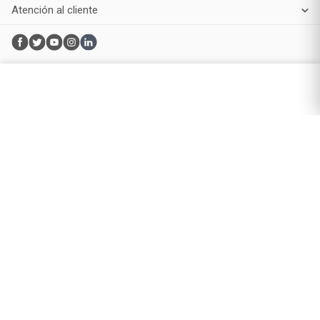
Servicios
Compra online
Atención al cliente
Productos de Belleza
Maquillaje
Perfumes y fragancias
Cuidado de la piel
Cuidado capilar
Electro belleza
Dermocosmética
Cuidado facial
Cuidado corporal