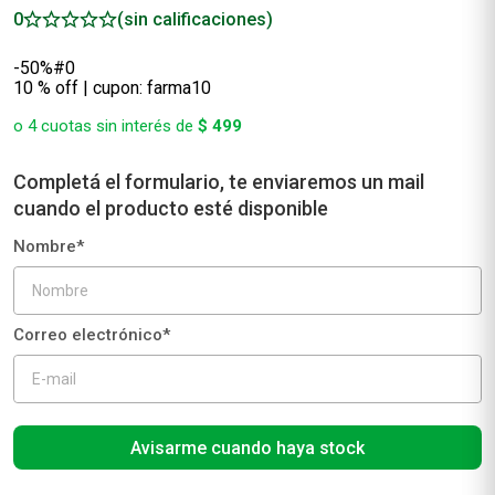
Set Simplicity de Washi Tapes Flores x 3 un
Simplicity
0
(sin calificaciones)
-50%#0
10 % off | cupon: farma10
o
4
cuotas sin interés de
$
499