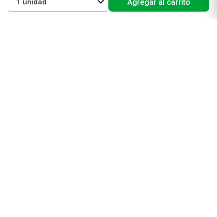
1
Agregar al carrito
Electro belleza
Dermocosmética
Cuidado facial
Cuidado corporal
Protectores solares
Cuidado del pelo
Mejores Marcas de Farmacity
Get The Look
La Roche Posay
Vichy
Eucerin
Isdin
Productos de Salud y Farmacia
Comprá medicamentos
Servicios de salud
Productos de farmacia