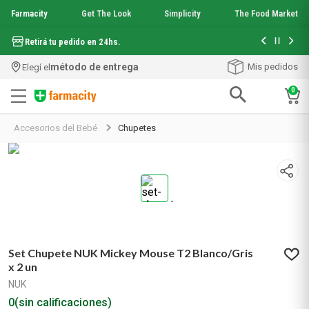
Farmacity
Get The Look
Simplicity
The Food Market
Hasta 6 cuo
Retirá tu pedido en 24hs.
método de entrega
Mis pedidos
Elegí el
0
Términos más buscados
Accesorios del Bebé
Chupetes
1
.
aquafusion
2
.
garnier toque seco crema facial
3
.
mela b3
4
.
mineral 89
5
.
anti acne
6
.
get the look
7
.
loreal paris
Set Chupete NUK Mickey Mouse T2 Blanco/Gris
8
.
protector solar
x 2 un
9
.
serum elvive
NUK
10
.
nyx
0
(sin calificaciones)