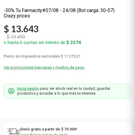
-30% Tu Farmacity#07/08 - 24/08 (Bot carga: 30-07)
Crazy prices
$
13
.
643
$
19
.
490
o hasta
6
cuotas sin interés de
$
2274
Precio sin impuestos nacionales
$ 11.275,21
Ver promociones bancarias y medios de pago
Inicia sesión
para, ver stock real en tu ciudad, guardar
productos y acceder a lo que más te interesa.
¡Envío gratis a partir de $ 70.000!
Consultá las zonas de envío