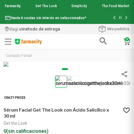
Farmacity
Get The Look
Simplicity
The Food Market
Con tu com
Hasta 6 cuotas sin interés en seleccionados*
¡Envío grati
método de entrega
Mis pedidos
Elegí el
0
Términos más buscados
Cuidado Facial
1
.
aquafusion
2
.
garnier toque seco crema facial
3
.
mineral 89
4
.
mela b3
5
.
anti acne
6
.
loreal paris
CRAZY PRICES
7
.
protector solar
Sérum Facial Get The Look con Ácido Salicílico x
8
.
get the look
30 ml
9
.
nyx
Get the Look
10
.
serum elvive
0
(sin calificaciones)