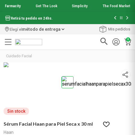
Farmacity
Get The Look
Simplicity
The Food Market
Hasta 6 cuo
Retirá tu pedido en 24hs.
método de entrega
Mis pedidos
Elegí el
0
Términos más buscados
Cuidado Facial
1
.
aquafusion
2
.
garnier toque seco crema facial
3
.
mela b3
4
.
mineral 89
5
.
anti acne
6
.
loreal paris
7
.
get the look
8
.
protector solar
Sin stock
9
.
serum elvive
Sérum Facial Haan para Piel Seca x 30 ml
10
.
nyx
Haan