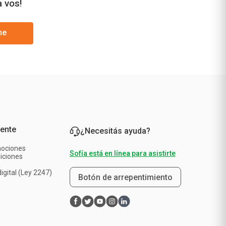
a vos!
me
iente
¿Necesitás ayuda?
mociones
Sofía está en línea para asistirte
iciones
a
igital (Ley 2247)
Botón de arrepentimiento