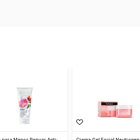
 para Manos Renuar Anti-
Crema Gel Facial Neutrogen