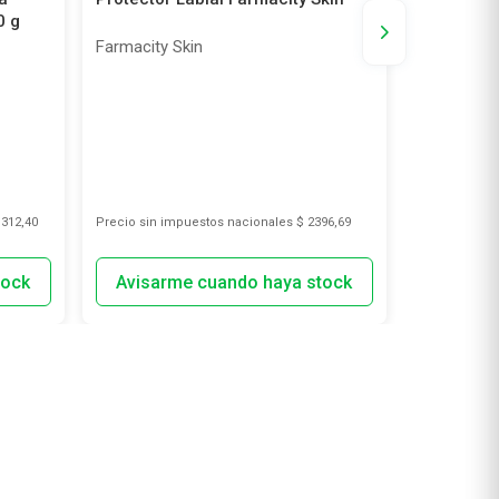
0 g
Cereza
Farmacity Skin
Farmacity 
.312,40
Precio sin impuestos nacionales
$ 2396,69
Precio sin i