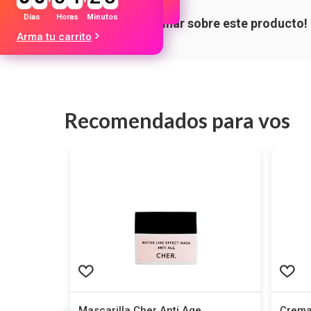
Días
Horas
Minutos
Arma tu carrito
Recomendados para vos
s
Mascarilla Cher Anti Age
Crema