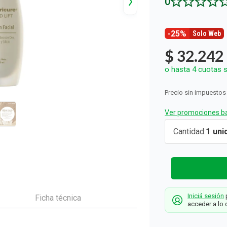
0
ón y Oxidantes
as de Bebés y Niños
dores Sexuales
Seguridad del Bebé
Balanzas
Accesorios del Hogar
Ver todos los productos
Almohadillas Térmicas
Deco Hogar
Ver todos los productos
Ver todos los productos
-25%
Solo Web
$
32
.
242
o hasta
4
cuotas s
Precio sin impuestos
Ver promociones ba
Sérum Facia
Cantidad
1
Cicatricure
Gold Lift x
30 ml
Cicatricure
Iniciá sesión
p
Ficha técnica
acceder a lo 