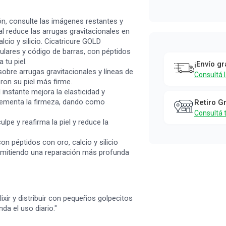
ón, consulte las imágenes restantes y
al reduce las arrugas gravitacionales en
cio y silicio. Cicatricure GOLD
ulares y código de barras, con péptidos
 tu piel.
¡Envío gr
obre arrugas gravitacionales y líneas de
Consultá 
ron su piel más firme.
stante mejora la elasticidad y
crementa la firmeza, dando como
Retiro G
Consultá 
 y reafirma la piel y reduce la
éptidos con oro, calcio y silicio
ermitiendo una reparación más profunda
lixir y distribuir con pequeños golpecitos
da el uso diario."