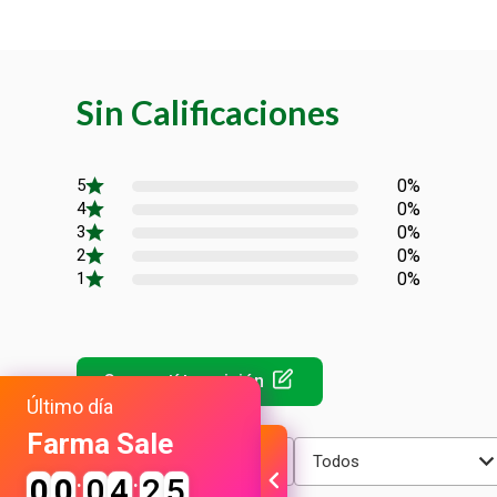
Sin Calificaciones
0%
0%
0%
0%
0%
Último día
Farma Sale
Más reciente
Todos
0
0
:
0
4
:
2
5