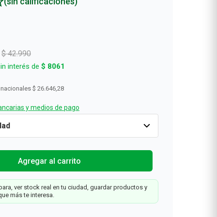
(sin calificaciones)
Rollos De Cocina y Servilletas
Descartables
$
42
.
990
in interés de
$
8061
 nacionales
$ 26.646,28
ncarias y medios de pago
l
Solo
-25%
Cantidad
1
$
32
.
242
$
42
.
990
Agregar al carrit
Web
Agregar al carrito
ara, ver stock real en tu ciudad, guardar productos y
que más te interesa.