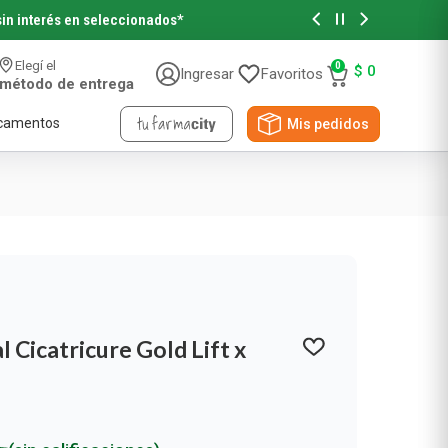
sin interés en seleccionados*
Retirá tu p
Elegí el
0
$
0
Ingresar
Favoritos
método de entrega
camentos
Mis pedidos
Accesorios de Belleza
Accesorios de Pelo
Accesorios de Maquillaje
 Cicatricure Gold Lift x
Novedades y Sorteos
Papeles
Viral Beauty
NYX Professional
Pañuelos Descartables
Papel Higiénico