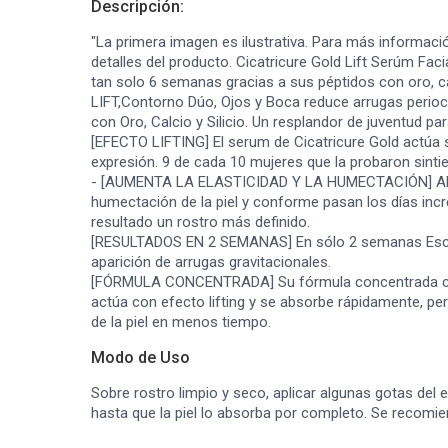
Descripción:
"La primera imagen es ilustrativa. Para más informaci
detalles del producto. Cicatricure Gold Lift Serúm Faci
tan solo 6 semanas gracias a sus péptidos con oro, cal
LIFT,Contorno Dúo, Ojos y Boca reduce arrugas perioc
con Oro, Calcio y Silicio. Un resplandor de juventud para
[EFECTO LIFTING] El serum de Cicatricure Gold actúa s
expresión. 9 de cada 10 mujeres que la probaron sintie
- [AUMENTA LA ELASTICIDAD Y LA HUMECTACIÓN] Al in
humectación de la piel y conforme pasan los días in
resultado un rostro más definido.
[RESULTADOS EN 2 SEMANAS] En sólo 2 semanas Esculpe
aparición de arrugas gravitacionales.
[FÓRMULA CONCENTRADA] Su fórmula concentrada con p
actúa con efecto lifting y se absorbe rápidamente, p
de la piel en menos tiempo.
Modo de Uso
Sobre rostro limpio y seco, aplicar algunas gotas del e
hasta que la piel lo absorba por completo. Se recomien