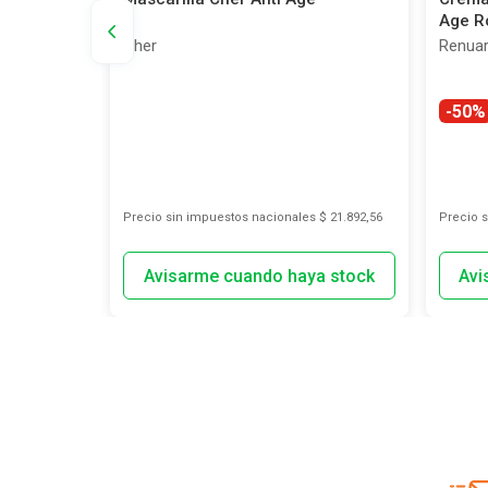
 x 25 un
Age R
Cher
Renua
-50%
s
$ 4615,70
Precio sin impuestos nacionales
$ 21.892,56
Precio 