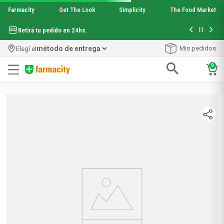
Farmacity
Get The Look
Simplicity
The Food Market
Hasta 6 cuo
Retirá tu pedido en 24hs.
método de entrega
Mis pedidos
Elegí el
0