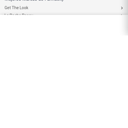
Get The Look
La Roche Posay
Vichy
Eucerin
Isdin
Productos de Salud y Farmacia
Comprá medicamentos
Servicios de salud
Productos de farmacia
Cuidado oral
Suplementos dietarios y deportivos
Perfumes y Fragancias
Perfumes y fragancias para mujer
Perfumes y fragancias para hombre
Perfumes y fragancias para bebés y niños
Colonias y Body Splash