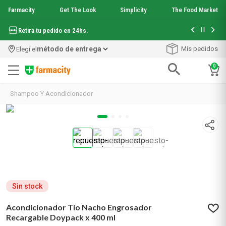
Farmacity
Get The Look
Simplicity
The Food Market
Hasta 6 cuo
Retirá tu pedido en 24hs.
método de entrega
Mis pedidos
Elegí el
0
Términos más buscados
Shampoo Y Acondicionador
1
.
aquafusion
2
.
garnier toque seco crema facial
3
.
mela b3
4
.
mineral 89
5
.
anti acne
6
.
loreal paris
7
.
get the look
8
.
protector solar
Sin stock
9
.
serum elvive
Acondicionador Tío Nacho Engrosador
10
.
nyx
Recargable Doypack x 400 ml