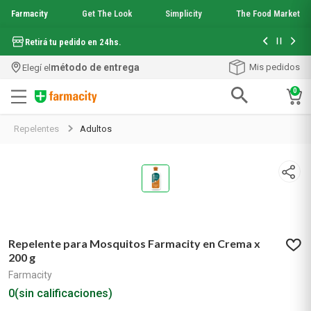
Farmacity
Get The Look
Simplicity
The Food Market
Hasta 6 cuo
Retirá tu pedido en 24hs.
método de entrega
Mis pedidos
Elegí el
0
Términos más buscados
Repelentes
Adultos
1
.
aquafusion
2
.
garnier toque seco crema facial
3
.
mela b3
4
.
mineral 89
5
.
anti acne
6
.
loreal paris
7
.
get the look
Repelente para Mosquitos Farmacity en Crema x
8
.
protector solar
200 g
9
.
serum elvive
Farmacity
10
.
nyx
0
(sin calificaciones)