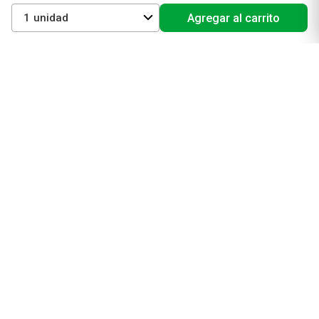
Vichy
1
Agregar al carrito
Eucerin
Isdin
Productos de Salud y Farmacia
Comprá medicamentos
Servicios de salud
Productos de farmacia
Cuidado oral
Suplementos dietarios y deportivos
Perfumes y Fragancias
Perfumes y fragancias para mujer
Perfumes y fragancias para hombre
Perfumes y fragancias para bebés y niños
Colonias y Body Splash