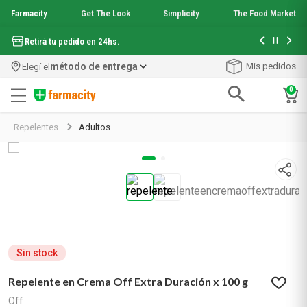
Farmacity
Get The Look
Simplicity
The Food Market
Hasta 6 cuo
Retirá tu pedido en 24hs.
método de entrega
Mis pedidos
Elegí el
0
Términos más buscados
Repelentes
Adultos
1
.
aquafusion
2
.
garnier toque seco crema facial
3
.
mela b3
4
.
mineral 89
5
.
anti acne
6
.
loreal paris
7
.
get the look
8
.
protector solar
Sin stock
9
.
serum elvive
Repelente en Crema Off Extra Duración x 100 g
10
.
nyx
Off