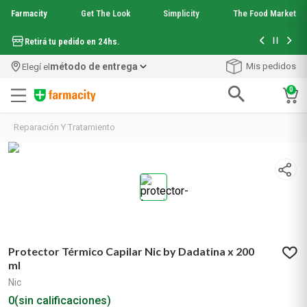
Farmacity
Get The Look
Simplicity
The Food Market
Hasta 6 cuo
Retirá tu pedido en 24hs.
método de entrega
Mis pedidos
Elegí el
0
Términos más buscados
Reparación Y Tratamiento
1
.
aquafusion
2
.
garnier toque seco crema facial
3
.
mineral 89
4
.
mela b3
5
.
anti acne
6
.
loreal paris
7
.
protector solar
Protector Térmico Capilar Nic by Dadatina x 200
8
.
get the look
ml
9
.
nyx
Nic
10
.
serum elvive
0
(sin calificaciones)