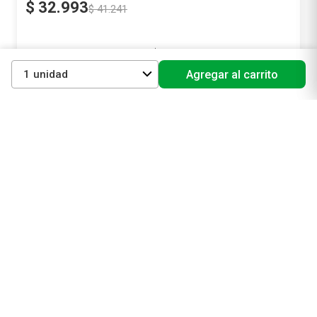
$
32
.
993
$
41
.
241
Precio sin impuestos nacionales
$ 27.266,94
1
Agregar al carrito
Agregar al carrito
¡No te pierdas nuestras mejores ofertas solo para
vos!
Suscribirme