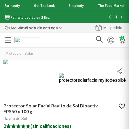
Farmacity
Get The Look
Simplicity
The Food Market
Hasta 6 cuo
Retirá tu pedido en 24hs.
método de entrega
Mis pedidos
Elegí el
0
Términos más buscados
Protección Solar
1
.
aquafusion
2
.
garnier toque seco crema facial
3
.
mela b3
4
.
mineral 89
5
.
anti acne
6
.
loreal paris
7
.
get the look
Protector Solar Facial Rayito de Sol Bioactiv
8
.
protector solar
FPS50 x 100 g
9
.
serum elvive
Rayito de Sol
10
.
nyx
0
(sin calificaciones)