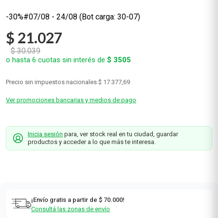
-30%
$
21
.
027
$
30
.
039
o hasta
6
cuotas sin interés de
$
3505
Precio sin impuestos nacionales
$ 17.377,69
Ver promociones bancarias y medios de pago
Inicia sesión
para, ver stock real en tu ciudad, guardar
productos y acceder a lo que más te interesa.
¡Envío gratis a partir de $ 70.000!
Consultá las zonas de envío