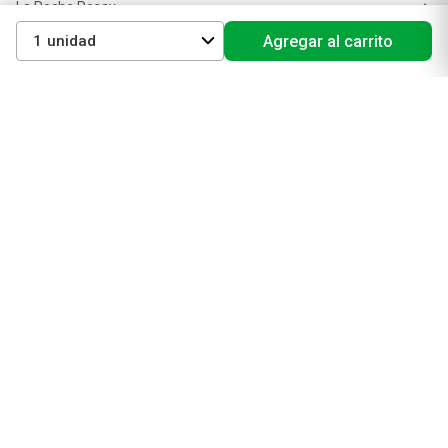
La Roche Posay
Vichy
1
Agregar al carrito
Eucerin
Isdin
Productos de Salud y Farmacia
Comprá medicamentos
Servicios de salud
Productos de farmacia
Cuidado oral
Suplementos dietarios y deportivos
Perfumes y Fragancias
Perfumes y fragancias para mujer
Perfumes y fragancias para hombre
Perfumes y fragancias para bebés y niños
Colonias y Body Splash