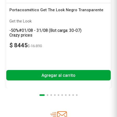
Portacosmético Get The Look Negro Transparente
Get the Look
-50%
$
8445
$
16
.
890
Precio sin impuestos nacionales
$ 6979,34
Agregar al carrito
¡No te pierdas nuestras mejores ofertas solo para