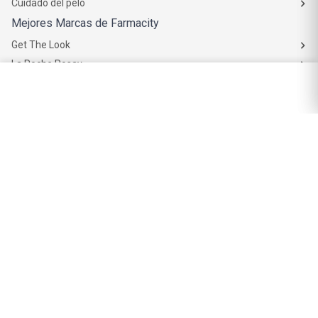
Get The Look
La Roche Posay
Vichy
Eucerin
Isdin
Productos de Salud y Farmacia
Comprá medicamentos
Servicios de salud
Productos de farmacia
Cuidado oral
Suplementos dietarios y deportivos
Perfumes y Fragancias
Perfumes y fragancias para mujer
Perfumes y fragancias para hombre
Perfumes y fragancias para bebés y niños
Colonias y Body Splash