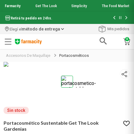
Farmacity
Get The Look
Simplicity
The Food Market
Hasta 6 cuo
Retirá tu pedido en 24hs.
método de entrega
Mis pedidos
Elegí el
0
Términos más buscados
Accesorios De Maquillaje
Portacosméticos
1
.
aquafusion
2
.
garnier toque seco crema facial
3
.
mela b3
4
.
mineral 89
5
.
anti acne
6
.
loreal paris
7
.
get the look
8
.
protector solar
Sin stock
9
.
serum elvive
Portacosmético Sustentable Get The Look
10
.
nyx
Gardenias