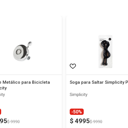
 Metálico para Bicicleta
Soga para Saltar Simplicity 
city
ity
Simplicity
-50%
95
$
4995
$
9990
$
9990