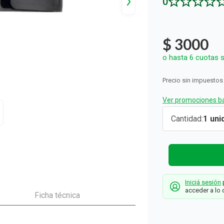
0
ón y Oxidantes
d del Bebé
s
os del Hogar
Rollos De Cocina y Servilletas
os los productos
llas Térmicas
gar
Descartables
os los productos
os los productos
$
3000
o hasta
6
cuotas s
Precio sin impuestos
Ver promociones ba
Portacelul
Cantidad
1
Deportivo
Simplicity G
Simplicity
Iniciá sesión
p
acceder a lo 
Ficha técnica