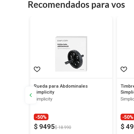
Recomendados para vos
illo +
Rueda para Abdominales
Timbre
ga
Simplicity
Simpli
Simplicity
Simplic
-50%
-50%
$
9495
$
49
$
18
.
990