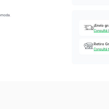
cómoda.
¡Envío gr
Consultá 
Retiro G
Consultá 