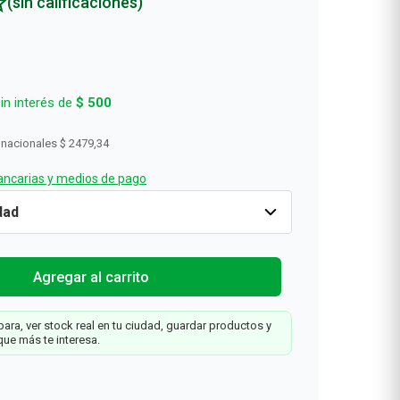
(sin calificaciones)
in interés de
$
500
 nacionales
$ 2479,34
ncarias y medios de pago
ares
Cantidad
1
$
3000
Agregar al carrit
ris
Agregar al carrito
ara, ver stock real en tu ciudad, guardar productos y
que más te interesa.