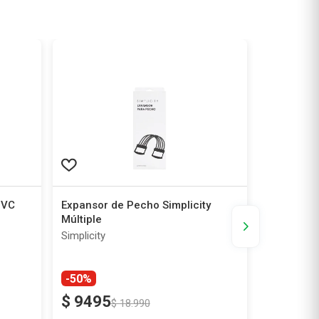
PVC
Expansor de Pecho Simplicity
Guantes De
Múltiple
2 un
Simplicity
Profit
-50%
$
9495
$
23
.
9
$
18
.
990