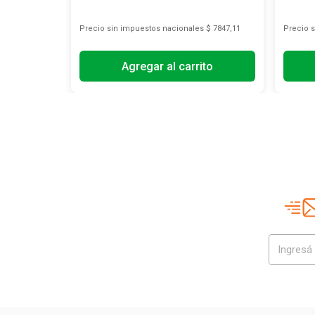
s
$ 36.471,07
Precio sin impuestos nacionales
$ 7847,11
Precio 
Agregar al carrito