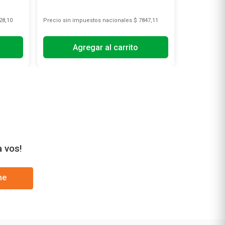
28,10
Precio sin impuestos nacionales
$ 7847,11
Precio sin i
Agregar al carrito
A
a vos!
me