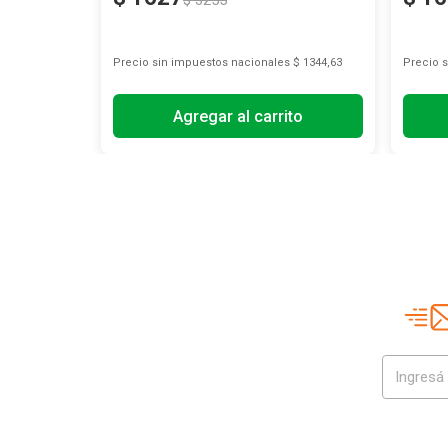
$
3255
s
$ 3297,52
Precio sin impuestos nacionales
$ 1344,63
Precio 
to
Agregar al carrito