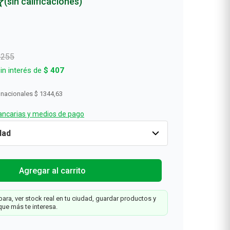
(sin calificaciones)
Rollos De Cocina y Servilletas
Descartables
3255
in interés de
$
407
 nacionales
$ 1344,63
ncarias y medios de pago
Solo
-50%
Cantidad
1
$
1627
$
3255
Agregar al carrit
Web
20
Agregar al carrito
ara, ver stock real en tu ciudad, guardar productos y
que más te interesa.