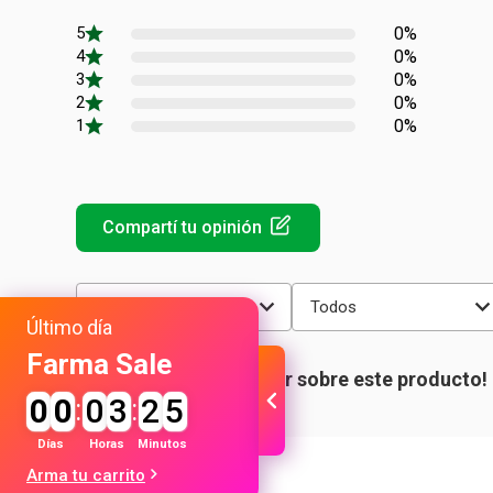
0%
0%
0%
0%
0%
Más reciente
Todos
Último día
Farma Sale
0
0
:
0
3
:
2
5
Días
Horas
Minutos
Arma tu carrito