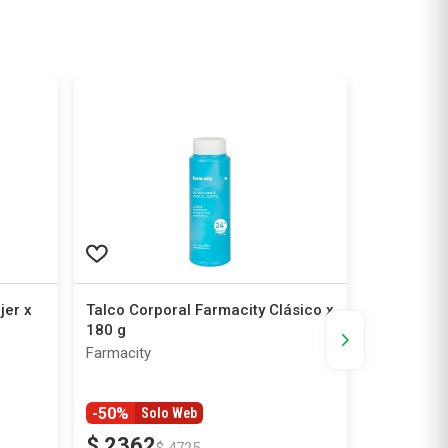
10 % OFF | CU
jer x
Talco Corporal Farmacity Clásico x
Talco Cor
180 g
Mentolado
Farmacity
Farmacity
-50%
Solo Web
$
2362
$
3990