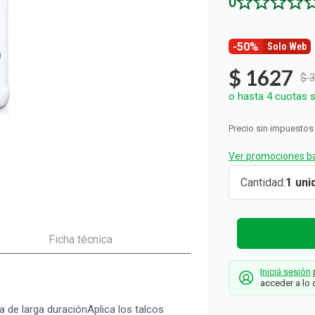
0
ón y Oxidantes
as de Bebés y Niños
dores Sexuales
Seguridad del Bebé
Balanzas
Accesorios del Hogar
Ver todos los productos
Almohadillas Térmicas
Deco Hogar
Ver todos los productos
Ver todos los productos
-50%
Solo Web
$
1627
$
o hasta
4
cuotas s
Precio sin impuestos
Ver promociones ba
Polvo
Cantidad
1
Pédico
Farmacity
Clásico x 1
Ficha técnica
g
Iniciá sesión
p
Farmacity
acceder a lo 
 de larga duraciónAplica los talcos