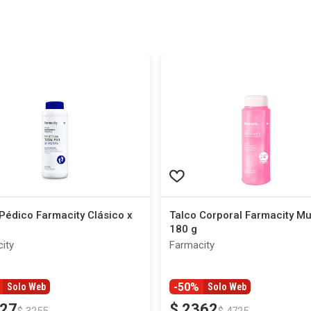
Pédico Farmacity Clásico x
Talco Corporal Farmacity Mu
180 g
ity
Farmacity
-50%
Solo Web
Solo Web
27
$
2362