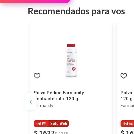
Recomendados para vos
y
Polvo Pédico Farmacity
Polvo 
Antibacterial x 120 g
120 g
Farmacity
Farmac
-50%
-50%
Solo Web
$
1627
$
16