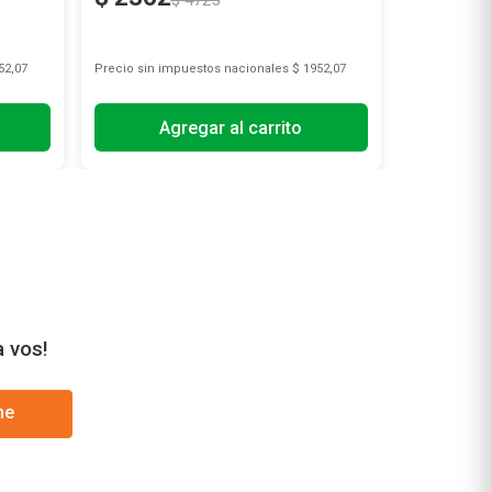
$
4725
52,07
Precio sin impuestos nacionales
$ 1952,07
Precio sin i
Agregar al carrito
A
a vos!
me