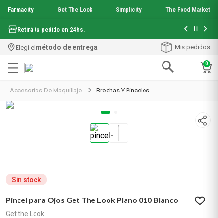
Farmacity
Get The Look
Simplicity
The Food Market
Hasta 6 cuo
Retirá tu pedido en 24hs.
método de entrega
Mis pedidos
Elegí el
0
Términos más buscados
Accesorios De Maquillaje
Brochas Y Pinceles
1
.
aquafusion
2
.
garnier toque seco crema facial
3
.
mineral 89
4
.
mela b3
5
.
anti acne
6
.
loreal paris
7
.
protector solar
8
.
nyx
Sin stock
9
.
get the look
Pincel para Ojos Get The Look Plano 010 Blanco
10
.
uv air
Get the Look