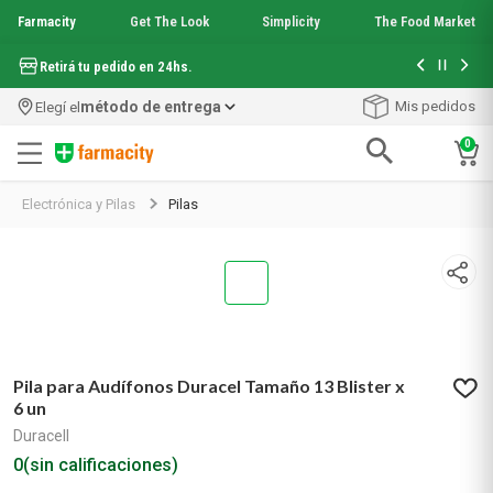
Farmacity
Get The Look
Simplicity
The Food Market
Hasta 6 cuo
Retirá tu pedido en 24hs.
método de entrega
Mis pedidos
Elegí el
0
Términos más buscados
Electrónica y Pilas
Pilas
1
.
aquafusion
2
.
garnier toque seco crema facial
3
.
mela b3
4
.
mineral 89
5
.
anti acne
6
.
loreal paris
7
.
get the look
Pila para Audífonos Duracel Tamaño 13 Blister x
8
.
protector solar
6 un
9
.
serum elvive
Duracell
10
.
nyx
0
(sin calificaciones)