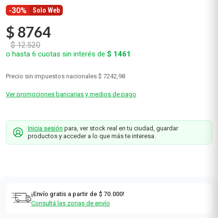
-30%
Solo Web
$
8764
$
12
.
520
o hasta
6
cuotas sin interés de
$
1461
Precio sin impuestos nacionales
$ 7242,98
Ver promociones bancarias y medios de pago
Inicia sesión
para, ver stock real en tu ciudad, guardar
productos y acceder a lo que más te interesa.
¡Envío gratis a partir de $ 70.000!
Consultá las zonas de envío