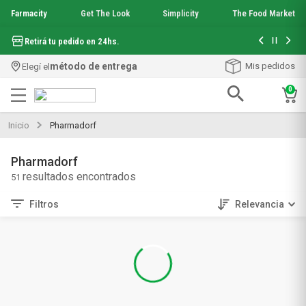
Farmacity
Get The Look
Simplicity
The Food Market
Hasta 6 cuo
Retirá tu pedido en 24hs.
método de entrega
Mis pedidos
Elegí el
0
Términos más buscados
Inicio
Pharmadorf
1
.
aquafusion
2
.
garnier toque seco crema facial
Pharmadorf
3
.
mineral 89
51
4
.
mela b3
5
.
anti acne
Filtros
Relevancia
6
.
loreal paris
7
.
protector solar
8
.
get the look
9
.
nyx
10
.
serum elvive