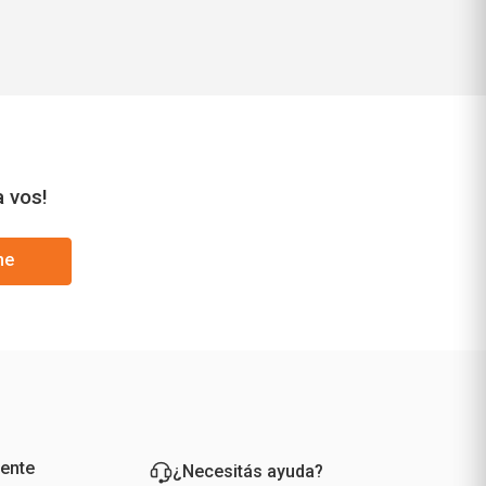
a vos!
me
iente
¿Necesitás ayuda?