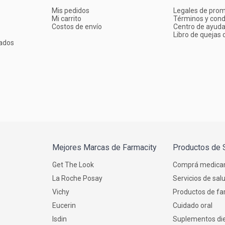
Mis pedidos
Legales de pro
Mi carrito
Términos y cond
Costos de envío
Centro de ayud
Libro de quejas d
ados
Mejores Marcas de Farmacity
Productos de 
Get The Look
Comprá medica
La Roche Posay
Servicios de sal
Vichy
Productos de fa
Eucerin
Cuidado oral
Isdin
Suplementos die