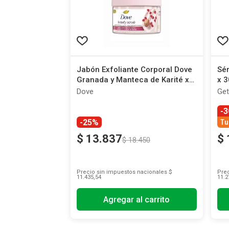
Jabón Exfoliante Corporal Dove
Sér
Granada y Manteca de Karité x
x 3
280 g
Dove
Get
-
-25%
Tu
$
13
.
837
$
$
18
.
450
Precio sin impuestos nacionales
$
Prec
11.435,54
11.2
Agregar al carrito