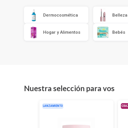
Depiladoras
Fragancias de Bebés y Niños
Estimuladores Sexuales
Coloraci
Segurida
Balanza
Accesori
Ver todos los productos
Ver tod
Almohadi
Deco Ho
Dermocosmética
Belleza
Ver tod
Ver tod
Hogar y Alimentos
Bebés
Nuestra selección para vos
LANZAMIENTO
CRA