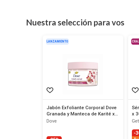
Nuestra selección para vos
LANZAMIENTO
CRA
Jabón Exfoliante Corporal Dove
Sér
Granada y Manteca de Karité x
x 3
280 g
Dove
Get
-