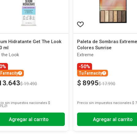
um Hidratante Get The Look
Paleta de Sombras Extreme
0 ml
Colores Sunrise
 the Look
Extreme
30%
-50%
 Farmacity
Tu Farmacity
13
.
643
$
8995
$
19
.
490
$
17
.
990
io sin impuestos nacionales
$
Precio sin impuestos nacionales
$ 7
75,21
Agregar al carrito
Agregar al carrito