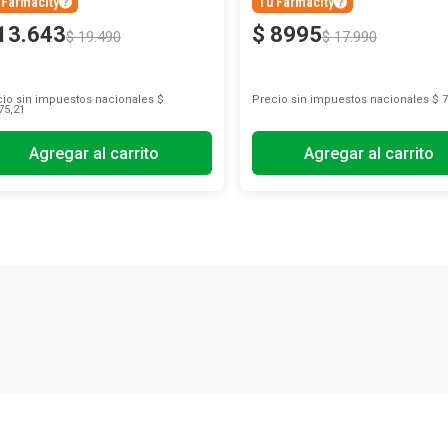
 Farmacity
Tu Farmacity
13
.
643
$
8995
$
19
.
490
$
17
.
990
io sin impuestos nacionales
$
Precio sin impuestos nacionales
$ 7
75,21
Agregar al carrito
Agregar al carrito