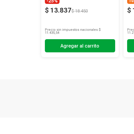
-25%
Tu
$
13
.
837
$
$
18
.
450
Precio sin impuestos nacionales
$
Prec
11.435,54
11.2
Agregar al carrito