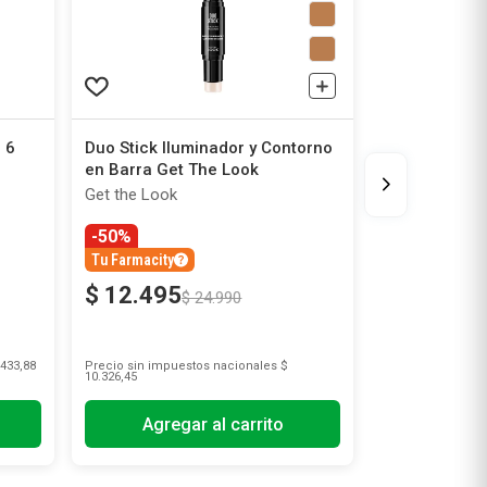
 6
Duo Stick Iluminador y Contorno
en Barra Get The Look
Get the Look
-50%
Tu Farmacity
$
12
.
495
$
24
.
990
433,88
Precio sin impuestos nacionales
$
10.326,45
Agregar al carrito