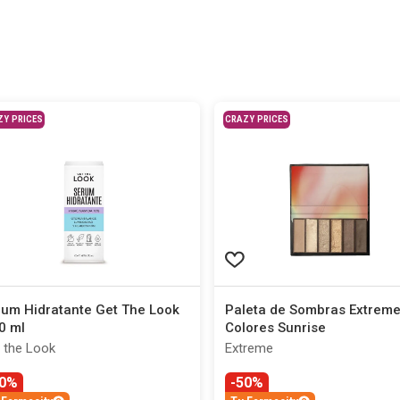
ZY PRICES
CRAZY PRICES
um Hidratante Get The Look
Paleta de Sombras Extreme
0 ml
Colores Sunrise
 the Look
Extreme
30%
-50%