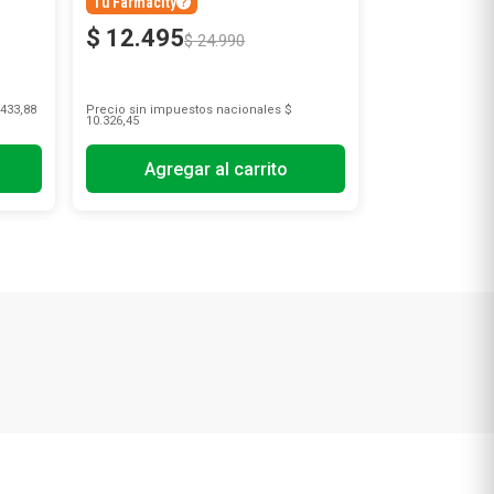
Tu Farmacity
$
12
.
495
$
24
.
990
433,88
Precio sin impuestos nacionales
$
10.326,45
Agregar al carrito