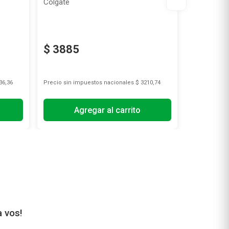
Colgate
Gum
$
3885
$
7194
36,36
Precio sin impuestos nacionales
$ 3210,74
Precio sin i
Agregar al carrito
A
a vos!