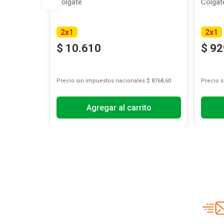
Colgate
Colgat
2
x
1
2
x
1
$
10
.
610
$
92
s
$ 7797,52
Precio sin impuestos nacionales
$ 8768,60
Precio 
Agregar al carrito