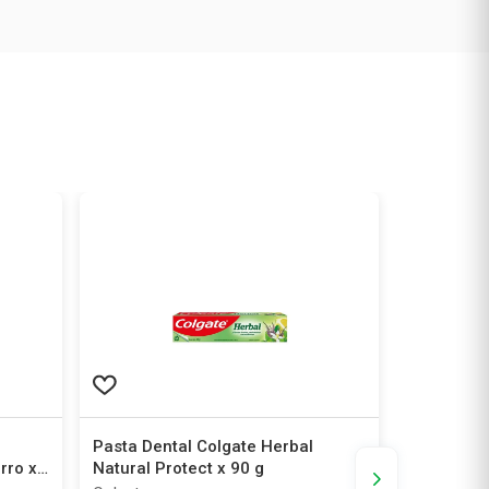
Pasta Dental Colgate Herbal
Pasta Den
rro x
Natural Protect x 90 g
con Fluor