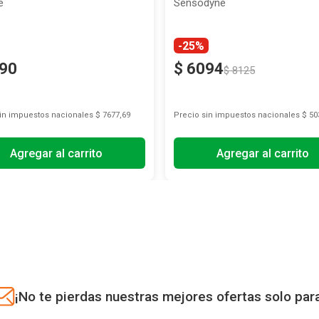
90 g
e
Sensodyne
-25%
90
$
6094
$
8125
sin impuestos nacionales
$ 7677,69
Precio sin impuestos nacionales
$ 50
Agregar al carrito
Agregar al carrito
¡No te pierdas nuestras mejores ofertas solo par