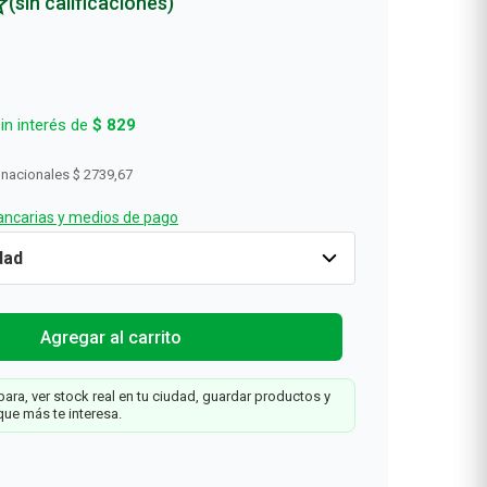
(sin calificaciones)
in interés de
$
829
 nacionales
$ 2739,67
ncarias y medios de pago
Cantidad
1
$
3315
Agregar al carrit
o
Agregar al carrito
ara, ver stock real en tu ciudad, guardar productos y
que más te interesa.