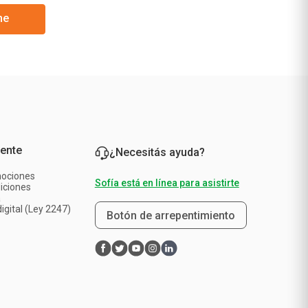
me
iente
¿Necesitás ayuda?
mociones
Sofía está en línea para asistirte
iciones
a
igital (Ley 2247)
Botón de arrepentimiento