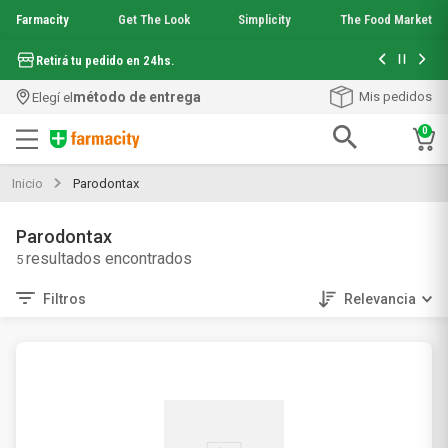
Farmacity
Get The Look
Simplicity
The Food Market
Hasta 6 cuo
Retirá tu pedido en 24hs.
método de entrega
Mis pedidos
Elegí el
0
Términos más buscados
Inicio
Parodontax
1
.
aquafusion
2
.
garnier toque seco crema facial
Parodontax
3
.
mela b3
5
4
.
mineral 89
5
.
anti acne
Filtros
Relevancia
6
.
loreal paris
7
.
get the look
8
.
protector solar
9
.
serum elvive
10
.
nyx