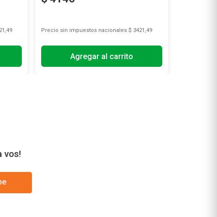
21,49
Precio sin impuestos nacionales
$ 3421,49
Precio sin i
Agregar al carrito
A
a vos!
me