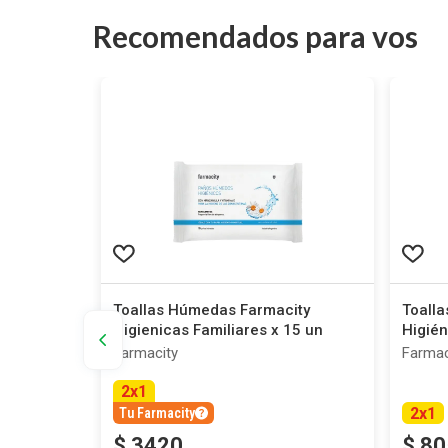
Recomendados para vos
ud para
Toallas Húmedas Farmacity
Toall
Higienicas Familiares x 15 un
Higién
Farmacity
Farmac
2
x
1
2
x
1
Tu Farmacity
$
3420
$
80