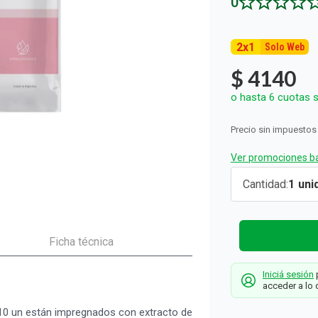
0
ón y Oxidantes
d del Bebé
s
os del Hogar
Rollos De Cocina y Servilletas
os los productos
llas Térmicas
gar
Descartables
os los productos
os los productos
2
x
1
Solo Web
$
4140
o hasta
6
cuotas s
Precio sin impuestos
Ver promociones ba
Paños
Cantidad
1
Jabonosos
Farmacity
Secos
Ficha técnica
Manzanilla 
Iniciá sesión
p
10 un
acceder a lo 
Farmacity
0 un están impregnados con extracto de