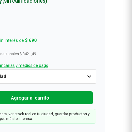
(sin calificaciones)
in interés de
$
690
 nacionales
$ 3421,49
ncarias y medios de pago
Solo
2
x
1
Cantidad
1
$
4140
Agregar al carrit
Web
Agregar al carrito
x
ara, ver stock real en tu ciudad, guardar productos y
que más te interesa.