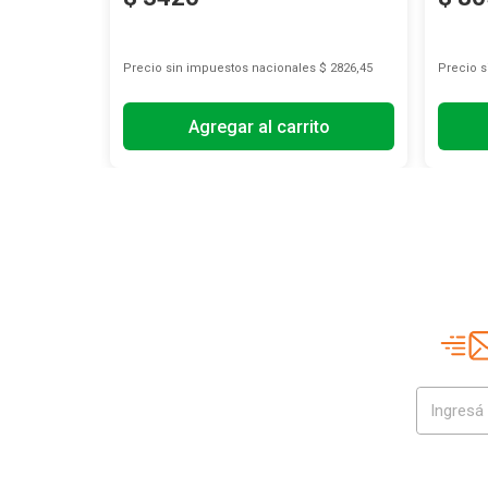
s
$ 7334,71
Precio sin impuestos nacionales
$ 2826,45
Precio 
Agregar al carrito