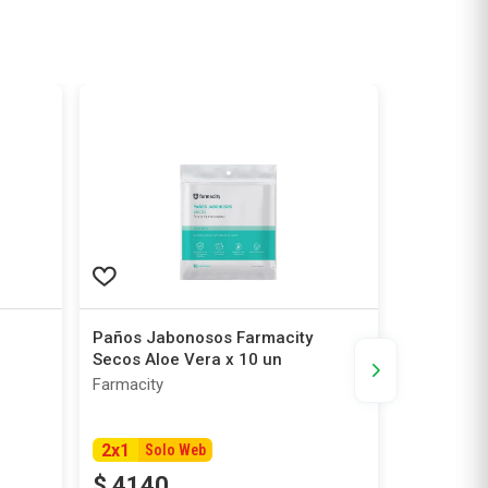
Paños Jabonosos Farmacity
Toallas H
Secos Aloe Vera x 10 un
Adultos x
Farmacity
Farmacity
2
x
1
2
x
1
Solo Web
Tu Farmaci
$
4140
$
11
.
9