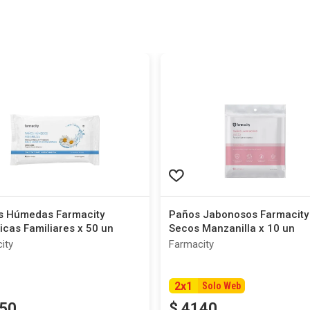
as Húmedas Farmacity
Paños Jabonosos Farmacity
icas Familiares x 50 un
Secos Manzanilla x 10 un
ity
Farmacity
2
x
1
Solo Web
50
$
4140