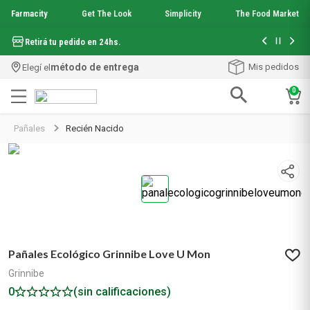
Farmacity
Get The Look
Simplicity
The Food Market
Hasta 6 cuo
Retirá tu pedido en 24hs.
método de entrega
Mis pedidos
Elegí el
0
Términos más buscados
Pañales
Recién Nacido
1
.
aquafusion
2
.
garnier toque seco crema facial
3
.
mineral 89
4
.
mela b3
5
.
anti acne
6
.
loreal paris
7
.
protector solar
Pañales Ecológico Grinnibe Love U Mon
8
.
get the look
9
.
nyx
Grinnibe
10
.
serum elvive
0
(sin calificaciones)