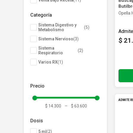
Venta Bajo Receta
(
11
)
Busca
Depiladoras
Fragancias de Bebés y Niños
Estimuladores Sexuales
Coloraci
Segurida
Balanza
Accesori
Butilb
Ver todos los productos
Ver tod
Almohadi
Deco Ho
Parace
Opella 
Categoría
Recubi
Ver tod
Ver tod
Sistema Digestivo y
(
5
)
Metabolismo
Sistema Nervioso
(
3
)
$
21
Sistema
(
2
)
Respiratorio
Producto
Varios RX
(
1
)
ADMITE R
$ 14.300
–
$ 63.600
Dosis
5 ml
(
2
)