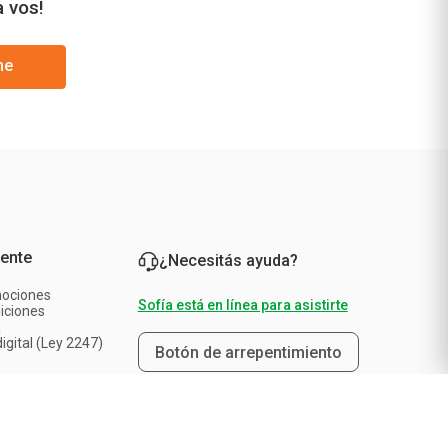
a vos!
me
iente
¿Necesitás ayuda?
mociones
Sofía está en línea para asistirte
iciones
a
igital (Ley 2247)
Botón de arrepentimiento