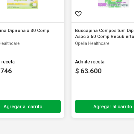
ina Dipirona x 30 Comp
Buscapina Compositum Dip
Asoc x 60 Comp Recubiert
Healthcare
Opella Healthcare
.
746
$
63
.
600
 libre de impuestos nacionales
Producto libre de impuestos nacion
Agregar al carrito
Agregar al carrito