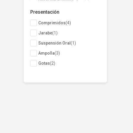
(
1
)
Paracetamol
Presentación
Hioscina,N-Butilbr. +
(
1
)
Dipirona
Comprimidos
(
4
)
Bacillus
(
1
)
Clausii,Esporas
Jarabe
(
1
)
Suspensión Oral
(
1
)
Ampolla
(
3
)
Gotas
(
2
)