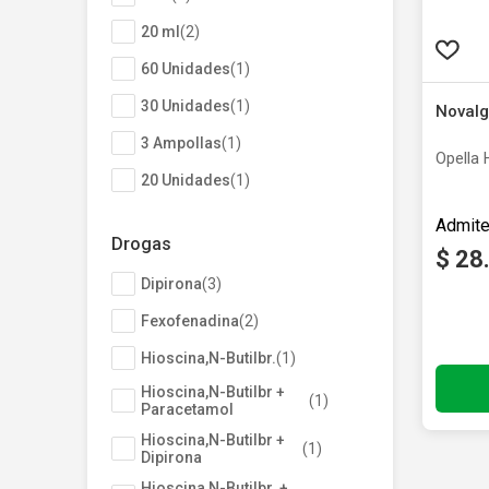
20 ml
(
2
)
60 Unidades
(
1
)
30 Unidades
(
1
)
Novalg
3 Ampollas
(
1
)
Opella 
20 Unidades
(
1
)
2 ml
(
1
)
Drogas
180 mg
(
1
)
$
28
Dipirona
(
3
)
150 ml
(
1
)
Fexofenadina
(
2
)
Producto
Hioscina,N-Butilbr.
(
1
)
Hioscina,N-Butilbr +
(
1
)
Paracetamol
Hioscina,N-Butilbr +
(
1
)
Dipirona
Hioscina,N-Butilbr. +