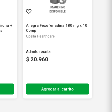
irona +
Allegra Fexofenadina 180 mg x 10
os
Comp
Opella Healthcare
$
20
.
960
ales
Producto libre de impuestos nacionales
Agregar al carrito