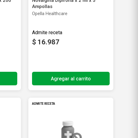
x 200
Novalgina Dipirona x 2 ml x 5
Ampollas
Opella Healthcare
$
16
.
987
ales
Producto libre de impuestos nacionales
Agregar al carrito
ADMITE RECETA