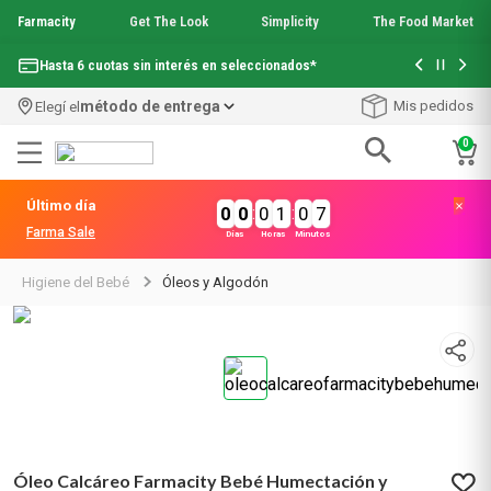
Farmacity
Get The Look
Simplicity
The Food Market
Con tu com
Hasta 6 cuotas sin interés en seleccionados*
¡Envío grati
método de entrega
Mis pedidos
Elegí el
0
Términos más buscados
Último día
0
0
:
0
1
:
0
7
1
.
aquafusion
Farma Sale
Días
Horas
Minutos
2
.
garnier toque seco crema facial
3
.
mela b3
Higiene del Bebé
Óleos y Algodón
4
.
mineral 89
5
.
anti acne
6
.
get the look
7
.
loreal paris
8
.
protector solar
9
.
serum elvive
10
.
nyx
Óleo Calcáreo Farmacity Bebé Humectación y