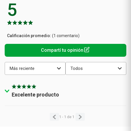
5
Calificación
(1 comentario)
promedio
Más reciente
Todos
Excelente producto
Enviado
2 años atrás
por
Fernando
Muy recomendable ambos productos.
1 - 1
de
1