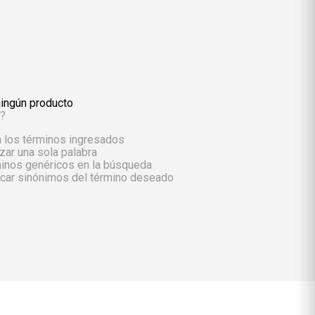
Rollos De Cocina y Servilletas
Descartables
ingún producto
?
los términos ingresados
lizar una sola palabra
rminos genéricos en la búsqueda
scar sinónimos del término deseado