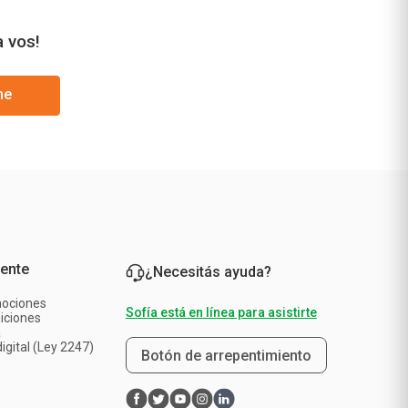
a vos!
me
iente
¿Necesitás ayuda?
mociones
Sofía está en línea para asistirte
iciones
a
igital (Ley 2247)
Botón de arrepentimiento