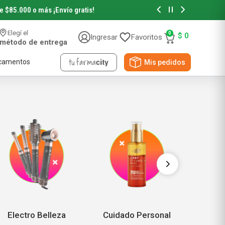
de $85.000 o más
¡Envío gratis!
Hasta 6 cuotas sin in
Elegí el
0
$
0
Ingresar
Favoritos
método de entrega
camentos
Mis pedidos
Accesorios de Belleza
Accesorios de Pelo
Accesorios de Maquillaje
Novedades y Sorteos
Papeles
Viral Beauty
NYX Professional
Pañuelos Descartables
Electro Belleza
Cuidado Personal
Hogar
Papel Higiénico