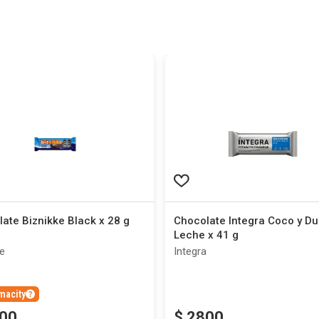
ate Biznikke Black x 28 g
Chocolate Integra Coco y Du
Leche x 41 g
ke
Integra
macity
00
$
2800