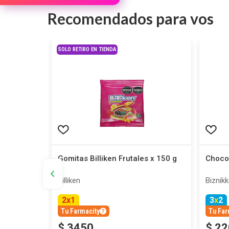
Recomendados para vos
SOLO RETIRO EN TIENDA
s x 30 g
Gomitas Billiken Frutales x 150 g
Chocol
Billiken
Biznik
2
x
1
3
x
2
Tu Farmacity
Tu Far
$
3450
$
22