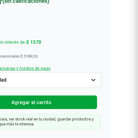
(sin calificaciones)
Rollos De Cocina y Servilletas
Descartables
in interés de
$
1570
 nacionales
$ 5189,26
ncarias y medios de pago
Solo
2
x
1
Cantidad
1
$
6279
Agregar al carrit
Web
Agregar al carrito
5
ara, ver stock real en tu ciudad, guardar productos y
que más te interesa.