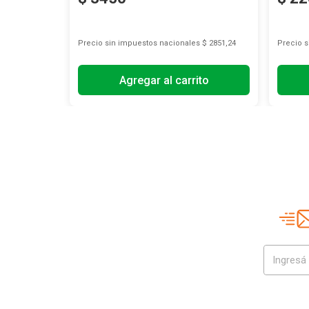
s
$ 851,24
Precio sin impuestos nacionales
$ 2851,24
Precio 
Agregar al carrito