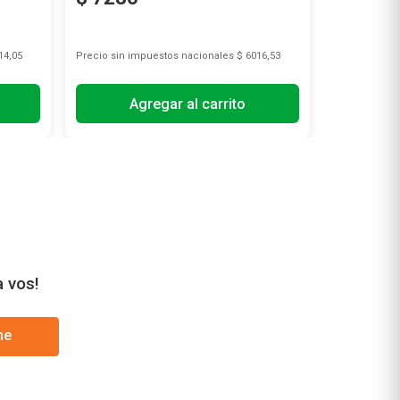
14,05
Precio sin impuestos nacionales
$ 6016,53
Precio sin i
Agregar al carrito
A
a vos!
me