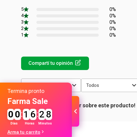
0%
0%
0%
0%
0%
Más reciente
Todos
Termina pronto
Farma Sale
0
0
:
1
6
:
2
8
Días
Horas
Minutos
Arma tu carrito