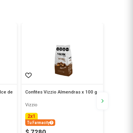
SOLO RETIRO E
lce de
Confites Vizzio Almendras x 100 g
Gomitas M
45 g
Vizzio
Mogul
2
x
1
Tu Farmacity
$
7280
$
1590