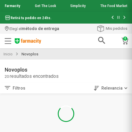
Farmacity
Get The Look
Simplicity
The Food Market
Hasta 6 cuo
Retirá tu pedido en 24hs.
método de entrega
Mis pedidos
Elegí el
0
Términos más buscados
Inicio
Novoplos
1
.
aquafusion
2
.
garnier toque seco crema facial
Novoplos
3
.
mela b3
20
4
.
mineral 89
5
.
anti acne
Filtros
Relevancia
6
.
get the look
7
.
loreal paris
8
.
protector solar
9
.
serum elvive
10
.
nyx