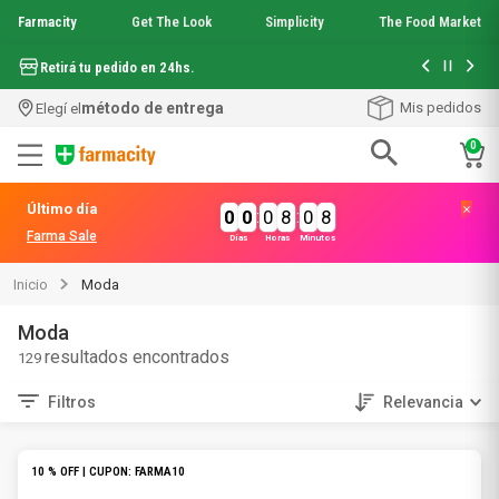
Farmacity
Get The Look
Simplicity
The Food Market
Hasta 6 cuo
Retirá tu pedido en 24hs.
método de entrega
Mis pedidos
Elegí el
0
Términos más buscados
Último día
0
0
:
0
8
:
0
8
1
.
aquafusion
Farma Sale
Días
Horas
Minutos
2
.
garnier toque seco crema facial
3
.
mela b3
Inicio
Moda
4
.
mineral 89
5
.
anti acne
Moda
6
.
get the look
129
7
.
loreal paris
Filtros
Relevancia
8
.
protector solar
9
.
serum elvive
10
.
nyx
10 % OFF | CUPON: FARMA10