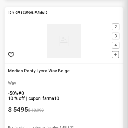
10 % OFF | CUPON: FARMA10
2
3
4
Medias Panty Lycra Wav Beige
Wav
-50%#0
10 % off | cupon: farma10
$
5495
$
10
.
990
Precio sin impuestos nacionales
$ 4541,32