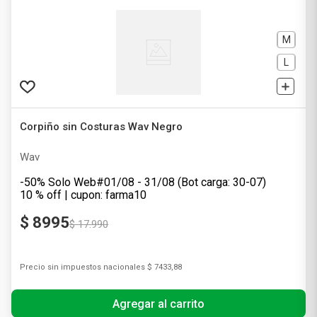
M
L
Corpiño sin Costuras Wav Negro
Wav
-50% Solo Web#01/08 - 31/08 (Bot carga: 30-07)
10 % off | cupon: farma10
$
8995
$
17
.
990
Precio sin impuestos nacionales
$ 7433,88
Agregar al carrito