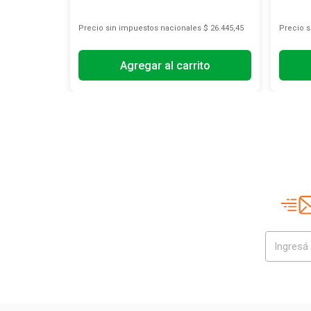
s
$ 57.850,41
Precio sin impuestos nacionales
$ 26.445,45
Precio 
Agregar al carrito