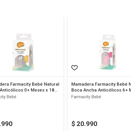
era Farmacity Bebé Natural
Mamadera Farmacity Bebé N
Anticólicos 0+ Meses x 180
Boca Ancha Anticólicos 6+
x 310 ml
ity Bebé
Farmacity Bebé
.
990
$
20
.
990