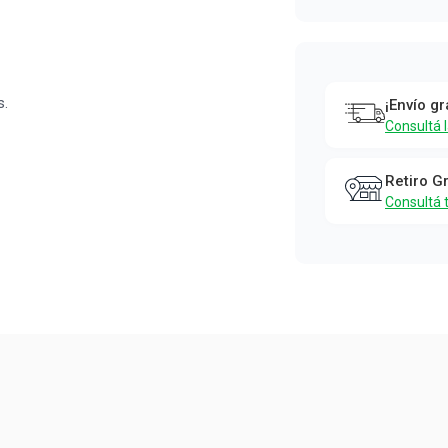
s.
¡Envío gr
Consultá 
Retiro G
Consultá 