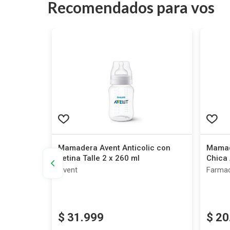
Recomendados para vos
vent Anti-
Mamadera Avent Anticolic con
Mamad
Tetina Talle 2 x 260 ml
Chica 
ml
Avent
Farmac
$
31
.
999
$
20