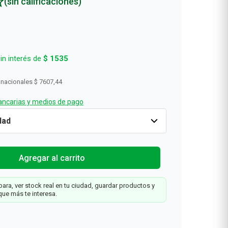
(sin calificaciones)
in interés de
$
1535
 nacionales
$ 7607,44
ncarias y medios de pago
Cantidad
1
$
9205
Agregar al carrit
ra
Agregar al carrito
ara, ver stock real en tu ciudad, guardar productos y
que más te interesa.