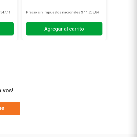
.347,11
Precio sin impuestos nacionales
$ 11.238,84
Precio sin i
Agregar al carrito
A
a vos!
me