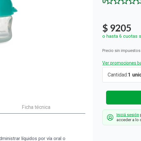
0
ón y Oxidantes
d del Bebé
s
os del Hogar
Rollos De Cocina y Servilletas
os los productos
llas Térmicas
gar
Descartables
os los productos
os los productos
$
9205
o hasta
6
cuotas s
Precio sin impuestos
Ver promociones ba
Mini
Cantidad
1
Mamadera
Nuby
Dosificado
para
Ficha técnica
Iniciá sesión
p
Medicación
acceder a lo 
x 15 ml
Nuby
ministrar líquidos por vía oral o