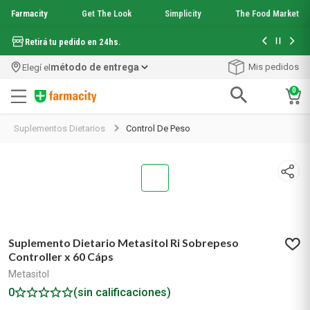
Farmacity
Get The Look
Simplicity
The Food Market
Hasta 6 cuo
Retirá tu pedido en 24hs.
método de entrega
Mis pedidos
Elegí el
0
Términos más buscados
Suplementos Dietarios
Control De Peso
Último día
0
0
:
0
4
:
0
3
1
.
aquafusion
Farma Sale
Días
Horas
Minutos
2
.
garnier toque seco crema facial
3
.
mela b3
4
.
mineral 89
5
.
anti acne
6
.
get the look
7
.
loreal paris
Suplemento Dietario Metasitol Ri Sobrepeso
8
.
protector solar
Controller x 60 Cáps
9
.
serum elvive
Metasitol
10
.
nyx
0
(sin calificaciones)