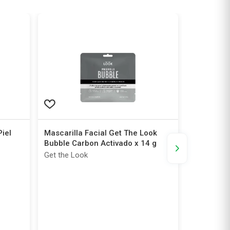
Piel
Mascarilla Facial Get The Look
Aceite en
Bubble Carbon Activado x 14 g
Huile Prod
Get the Look
Nuxe
-30%
Tu Farmaci