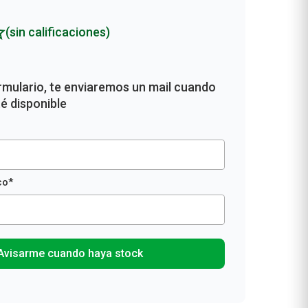
Rollos De Cocina y Servilletas
Descartables
(sin calificaciones)
Avisarme cuando haya stock