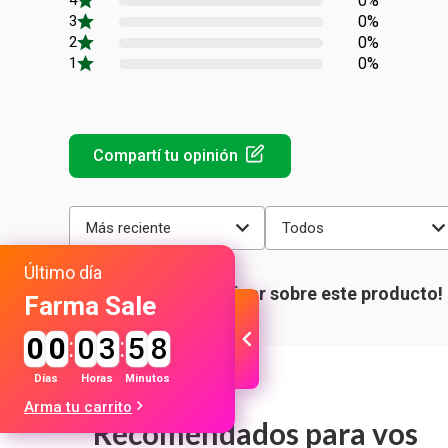
0%
0%
0%
0%
Más reciente
Todos
Último día
Farma Sale
0
0
:
0
3
:
5
7
Días
Horas
Minutos
Arma tu carrito
Recomendados para vos