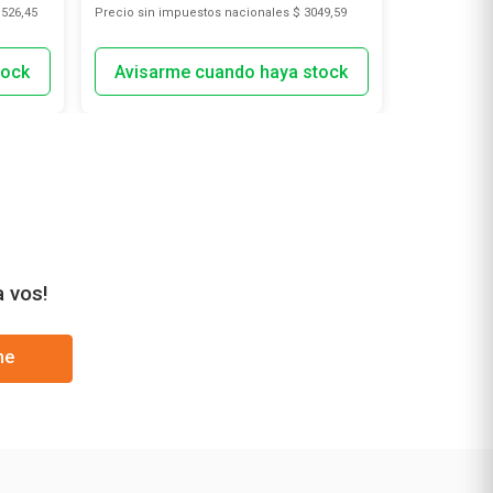
.526,45
Precio sin impuestos nacionales
$ 3049,59
Precio sin i
a vos!
me