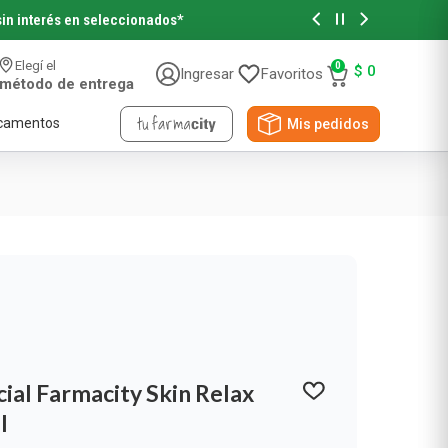
sin interés en seleccionados*
Retirá tu p
Elegí el
0
$
0
Ingresar
Favoritos
método de entrega
camentos
Mis pedidos
Accesorios de Belleza
Accesorios de Pelo
Accesorios de Maquillaje
Novedades y Sorteos
Papeles
Viral Beauty
ial Farmacity Skin Relax
NYX Professional
Pañuelos Descartables
l
Papel Higiénico