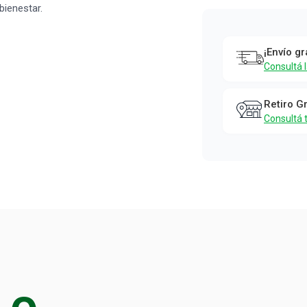
Máscara
bienestar.
Facial
Farmacity
¡Envío gr
Skin Relax
Consultá 
Time x 10 m
Farmacity Skin
Retiro G
Consultá 