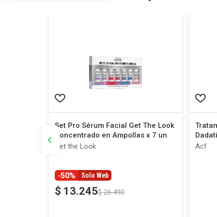
 Skin Oil
Set Pro Sérum Facial Get The Look
Tratam
Concentrado en Ampollas x 7 un
Dadati
un
Get the Look
Acf
-50%
Solo Web
$
13
.
245
$
26
.
490