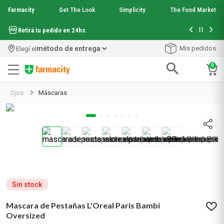
Farmacity
Get The Look
Simplicity
The Food Market
Hasta 6 cuo
Retirá tu pedido en 24hs.
método de entrega
Mis pedidos
Elegí el
0
Términos más buscados
Ojos
Máscaras
1
.
aquafusion
2
.
garnier toque seco crema facial
3
.
mela b3
4
.
mineral 89
5
.
anti acne
6
.
get the look
7
.
loreal paris
8
.
protector solar
Sin stock
9
.
serum elvive
Mascara de Pestañas L'Oreal Paris Bambi
10
.
nyx
Oversized