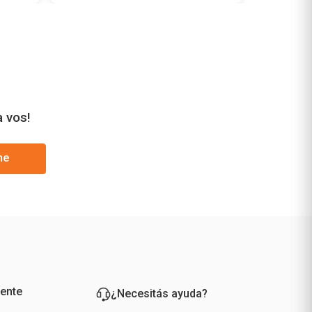
a vos!
me
iente
¿Necesitás ayuda?