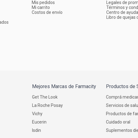
Mis pedidos
Legales de pro
Mi carrito
Términos y cond
Costos de envío
Centro de ayud
Libro de quejas d
ados
Mejores Marcas de Farmacity
Productos de 
Get The Look
Comprá medica
La Roche Posay
Servicios de sal
Vichy
Productos de fa
Eucerin
Cuidado oral
Isdin
Suplementos die