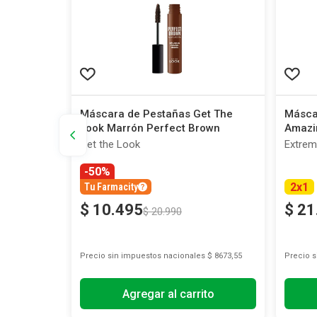
Máscara de Pestañas Get The
Másca
 Black x
Look Marrón Perfect Brown
Amazi
Get the Look
Extre
-50%
2
x
1
Tu Farmacity
$
10
.
495
$
21
$
20
.
990
s
$ 67.876,03
Precio sin impuestos nacionales
$ 8673,55
Precio 
Agregar al carrito