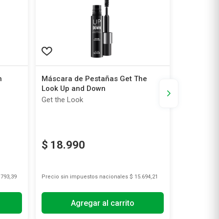
n
Máscara de Pestañas Get The
Máscara 
Look Up and Down
Scandaley
ck
Primer
Get the Look
Rimmel
$
18
.
990
$
28
.
8
.793,39
Precio sin impuestos nacionales
$ 15.694,21
Precio sin i
Agregar al carrito
A