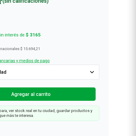
(sin calificaciones)
in interés de
$
3165
 nacionales
$ 15.694,21
ncarias y medios de pago
Cantidad
1
$
18
.
990
Agregar al carrit
d
Agregar al carrito
ara, ver stock real en tu ciudad, guardar productos y
que más te interesa.