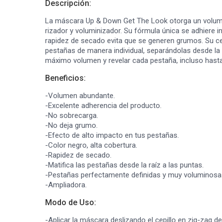
Descripción:
La máscara Up & Down Get The Look otorga un volume
rizador y voluminizador. Su fórmula única se adhiere 
rapidez de secado evita que se generen grumos. Su cep
pestañas de manera individual, separándolas desde la r
máximo volumen y revelar cada pestaña, incluso hast
Beneficios:
-Volumen abundante.
-Excelente adherencia del producto.
-No sobrecarga.
-No deja grumo.
-Efecto de alto impacto en tus pestañas.
-Color negro, alta cobertura.
-Rapidez de secado.
-Matifica las pestañas desde la raíz a las puntas.
-Pestañas perfectamente definidas y muy voluminosa
-Ampliadora.
Modo de Uso:
-Aplicar la máscara deslizando el cepillo en zig-zag de