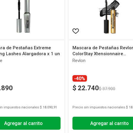
ra de Pestañas Extreme
Mascara de Pestañas Revlo
ng Lashes Alargadora x 1 un
ColorStay Xtensionnaire
Lengthening Waterproof Bla
me
Revlon
-40%
.
890
$
22
.
740
$
37
.
900
sin impuestos nacionales
$ 18.090,91
Precio sin impuestos nacionales
$ 18
Agregar al carrito
Agregar al carrito