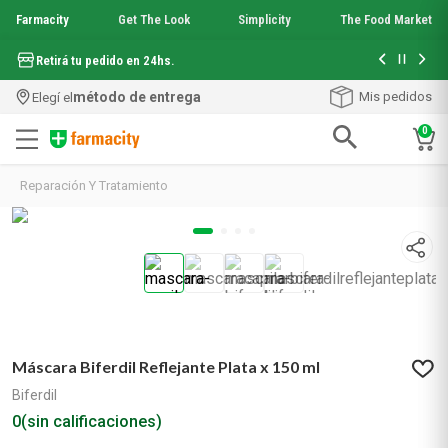
Farmacity
Get The Look
Simplicity
The Food Market
Hasta 6 cuo
Retirá tu pedido en 24hs.
método de entrega
Mis pedidos
Elegí el
0
Términos más buscados
Reparación Y Tratamiento
1
.
aquafusion
2
.
garnier toque seco crema facial
3
.
mineral 89
4
.
mela b3
5
.
anti acne
6
.
loreal paris
7
.
protector solar
Máscara Biferdil Reflejante Plata x 150 ml
8
.
get the look
9
.
nyx
Biferdil
10
.
serum elvive
0
(sin calificaciones)