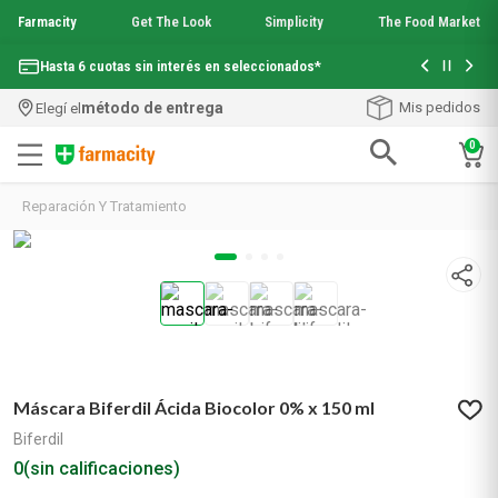
Farmacity
Get The Look
Simplicity
The Food Market
Con tu com
Hasta 6 cuotas sin interés en seleccionados*
¡Envío grati
método de entrega
Mis pedidos
Elegí el
0
Términos más buscados
Reparación Y Tratamiento
1
.
aquafusion
2
.
garnier toque seco crema facial
3
.
mela b3
4
.
mineral 89
5
.
anti acne
6
.
get the look
7
.
loreal paris
Máscara Biferdil Ácida Biocolor 0% x 150 ml
8
.
protector solar
9
.
serum elvive
Biferdil
10
.
nyx
0
(sin calificaciones)