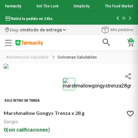
Farmacity
Get The Look
Simplicity
The Food Market
Hasta 6 cuo
Retirá tu pedido en 24hs.
método de entrega
Mis pedidos
Elegí el
0
Términos más buscados
Alimentación Saludable
Golosinas Saludables
1
.
aquafusion
2
.
garnier toque seco crema facial
3
.
mela b3
4
.
mineral 89
5
.
anti acne
6
.
loreal paris
SOLO RETIRO EN TIENDA
7
.
get the look
Marshmallow Gongys Trenza x 28 g
8
.
protector solar
9
.
serum elvive
Gongys
10
.
nyx
0
(sin calificaciones)