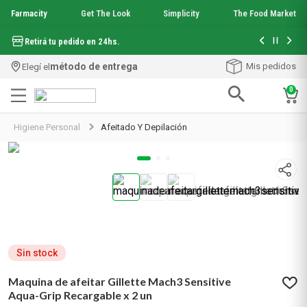
Farmacity
Get The Look
Simplicity
The Food Market
Con tu com
Hasta 6 cuotas sin interés en seleccionados*
¡Envío grati
método de entrega
Mis pedidos
Elegí el
0
Términos más buscados
Higiene Personal
Afeitado Y Depilación
1
.
aquafusion
2
.
garnier toque seco crema facial
3
.
mela b3
4
.
mineral 89
5
.
anti acne
6
.
get the look
7
.
loreal paris
8
.
protector solar
Sin stock
9
.
serum elvive
Maquina de afeitar Gillette Mach3 Sensitive
10
.
nyx
Aqua-Grip Recargable x 2 un