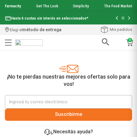
Farmacity
Get The Look
Simplicity
The Food Market
Con tu com
Hasta 6 cuotas sin interés en seleccionados*
¡Envío grati
método de entrega
Mis pedidos
Elegí el
0
Términos más buscados
1
.
aquafusion
2
.
garnier toque seco crema facial
3
.
mela b3
¡No te pierdas nuestras mejores ofertas solo para
4
.
mineral 89
vos!
5
.
anti acne
6
.
loreal paris
7
.
get the look
8
.
protector solar
Suscribirme
9
.
serum elvive
10
.
nyx
¿Necesitás ayuda?