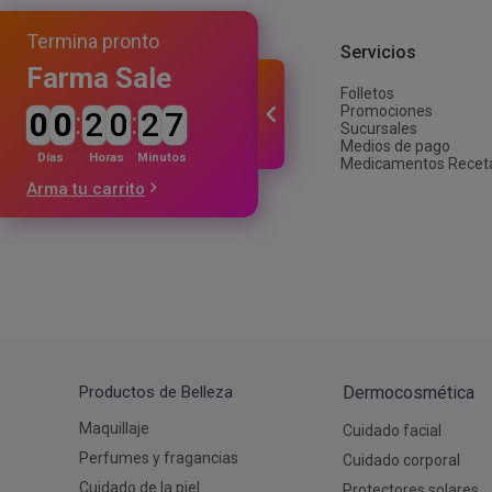
Autobronceante y Post Solar
Depiladoras
Jabones y Ducha
Coloraci
Fraganci
Estimula
Termina pronto
Bebés y Niños
Ver todos los productos
Afeitado y Depilación
Institucional
Servicios
Ver todos los productos
Farma Sale
Folletos
Nuestra empresa
Promociones
0
0
:
2
0
:
2
7
Trabajá con nosotros
Sucursales
Proveedores
Medios de pago
Inversiones
Días
Horas
Minutos
Medicamentos Recet
Arma tu carrito
Productos de Belleza
Dermocosmética
Maquillaje
Cuidado facial
Perfumes y fragancias
Cuidado corporal
Cuidado de la piel
Protectores solares