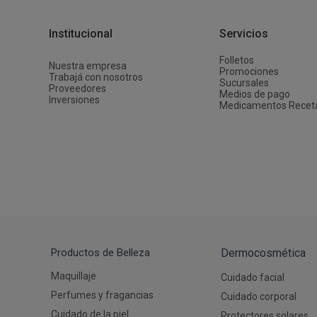
Depiladoras
Fragancias de Bebés y Niños
Estimuladores Sexuales
Coloraci
Segurida
Balanza
Accesori
Ver todos los productos
Ver tod
Almohadi
Deco Ho
Institucional
Servicios
Ver tod
Ver tod
Folletos
Nuestra empresa
Promociones
Trabajá con nosotros
Sucursales
Proveedores
Medios de pago
Inversiones
Medicamentos Recet
Productos de Belleza
Dermocosmética
Maquillaje
Cuidado facial
Perfumes y fragancias
Cuidado corporal
Cuidado de la piel
Protectores solares