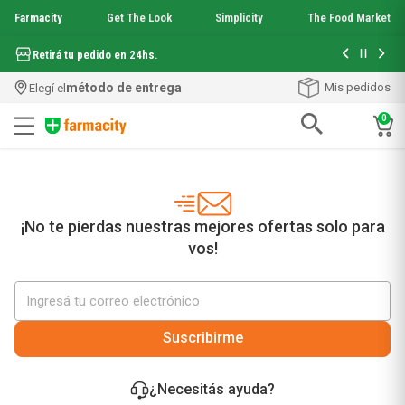
Farmacity
Get The Look
Simplicity
The Food Market
Hasta 6 cuo
Retirá tu pedido en 24hs.
método de entrega
Mis pedidos
Elegí el
0
Términos más buscados
1
.
aquafusion
2
.
garnier toque seco crema facial
3
.
mineral 89
¡No te pierdas nuestras mejores ofertas solo para
4
.
mela b3
vos!
5
.
anti acne
6
.
loreal paris
7
.
protector solar
8
.
get the look
Suscribirme
9
.
nyx
10
.
serum elvive
¿Necesitás ayuda?