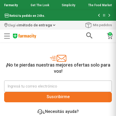
Farmacity
Get The Look
Simplicity
The Food Market
Hasta 6 cuo
Retirá tu pedido en 24hs.
método de entrega
Mis pedidos
Elegí el
0
Términos más buscados
1
.
aquafusion
2
.
garnier toque seco crema facial
3
.
mela b3
¡No te pierdas nuestras mejores ofertas solo para
4
.
mineral 89
vos!
5
.
anti acne
6
.
loreal paris
7
.
get the look
8
.
protector solar
Suscribirme
9
.
serum elvive
10
.
nyx
¿Necesitás ayuda?