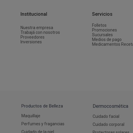
Depiladoras
Fragancias de Bebés y Niños
Estimuladores Sexuales
Coloraci
Segurida
Balanza
Accesori
Ver todos los productos
Ver tod
Almohadi
Deco Ho
Institucional
Servicios
Ver tod
Ver tod
Folletos
Nuestra empresa
Promociones
Trabajá con nosotros
Sucursales
Proveedores
Medios de pago
Inversiones
Medicamentos Recet
Productos de Belleza
Dermocosmética
Maquillaje
Cuidado facial
Perfumes y fragancias
Cuidado corporal
Cuidado de la piel
Protectores solares