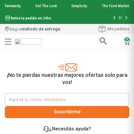
Farmacity
Get The Look
Simplicity
The Food Market
Hasta 6 cuo
Retirá tu pedido en 24hs.
método de entrega
Mis pedidos
Elegí el
0
Términos más buscados
1
.
aquafusion
2
.
garnier toque seco crema facial
3
.
mela b3
¡No te pierdas nuestras mejores ofertas solo para
4
.
mineral 89
vos!
5
.
anti acne
6
.
get the look
7
.
loreal paris
8
.
protector solar
Suscribirme
9
.
serum elvive
10
.
nyx
¿Necesitás ayuda?